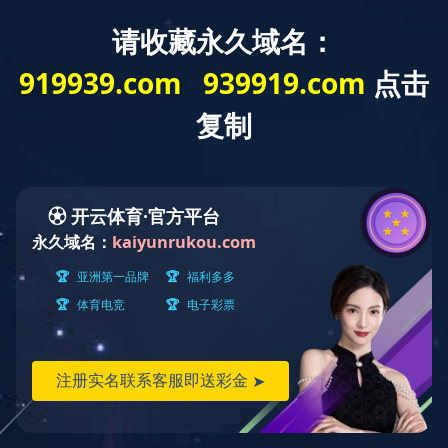
欢迎访问MK体育·(国际)官方网站，今天日期是：
2026年8月10日 星期一
网站首页
公司简介
企业荣誉