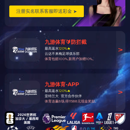
·上一个:户外宣传
·下一个:户外宣传
C
地址：山东省济南市莱芜高新区泰山路33号 电话